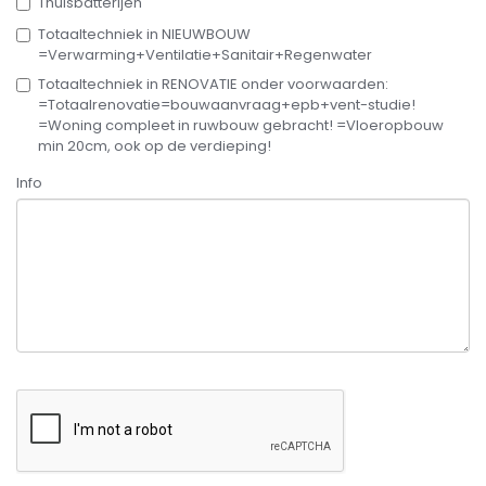
Thuisbatterijen
Totaaltechniek in NIEUWBOUW
=Verwarming+Ventilatie+Sanitair+Regenwater
Totaaltechniek in RENOVATIE onder voorwaarden:
=Totaalrenovatie=bouwaanvraag+epb+vent-studie!
=Woning compleet in ruwbouw gebracht! =Vloeropbouw
min 20cm, ook op de verdieping!
Info