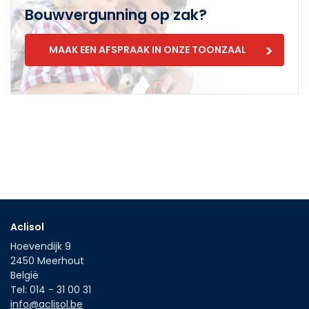
Bouwvergunning op zak?
MAAK EEN AFSPRAAK IN ONZE TOONZAAL
Aclisol
Hoevendijk 9
2450
Meerhout
België
Tel:
014 - 31 00 31
info@aclisol.be