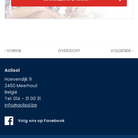
‹ VORIGE
OVERZICHT
VOLGENDE ›
Aclisol
Hoevendijk 9
2450
Meerhout
België
Tel:
014 - 31 00 31
info@aclisol.be
Volg ons op Facebook