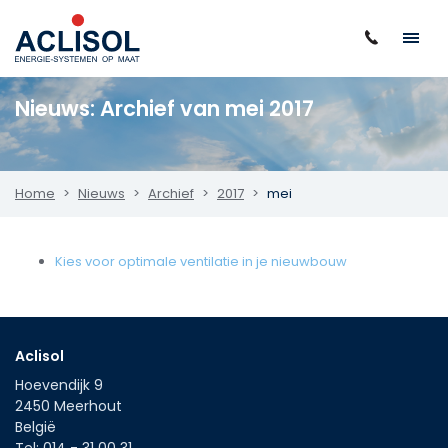
Nieuws: Archief van mei 2017
Home
Nieuws
Archief
2017
mei
Kies voor optimale ventilatie in je nieuwbouw
Aclisol
Hoevendijk 9
2450
Meerhout
België
Tel:
014 - 31 00 31