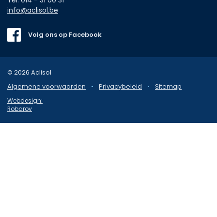
info@aclisol.be
Volg ons op Facebook
© 2026 Aclisol
Algemene voorwaarden
•
Privacybeleid
•
Sitemap
Webdesign:
Robarov