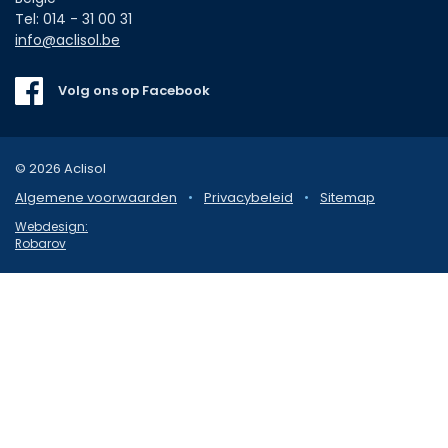
Tel:
014 - 31 00 31
info@aclisol.be
Volg ons op Facebook
© 2026 Aclisol
Algemene voorwaarden
•
Privacybeleid
•
Sitemap
Webdesign:
Robarov