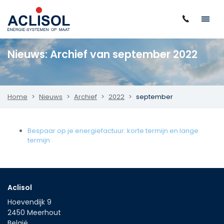
Nieuws: Archief van september 2022
Home
Nieuws
Archief
2022
september
Bespaar op je energiefactuur: korte termijn en lange
termijn
Aclisol
Hoevendijk 9
2450
Meerhout
België