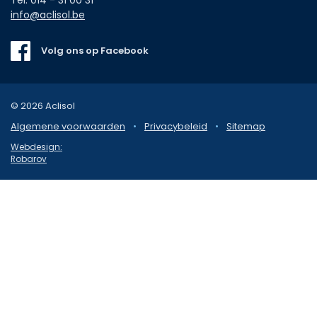
info@aclisol.be
Volg ons op Facebook
© 2026 Aclisol
Algemene voorwaarden
•
Privacybeleid
•
Sitemap
Webdesign:
Robarov