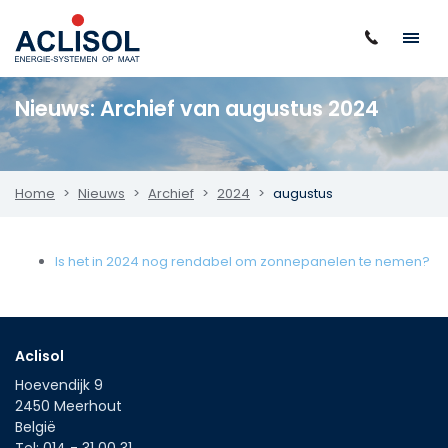
Nieuws: Archief van augustus 2024
Home
Nieuws
Archief
2024
augustus
Is het in 2024 nog rendabel om zonnepanelen te nemen?
Aclisol
Hoevendijk 9
2450
Meerhout
België
Tel:
014 - 31 00 31